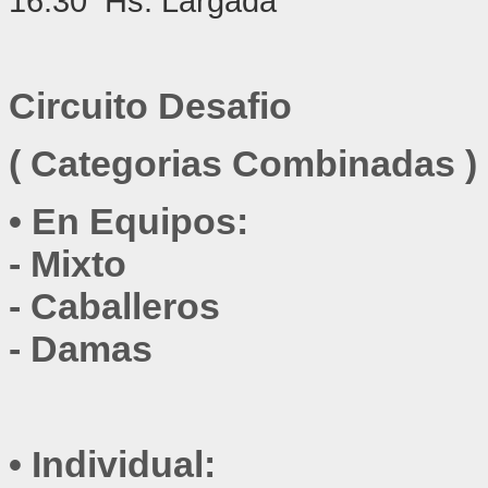
16.30 Hs: Largada
Circuito Desafio
( Categorias Combinadas )
•
En Equipos:
- 
Mixto
- 
Caballeros
- Damas
•
Individual: