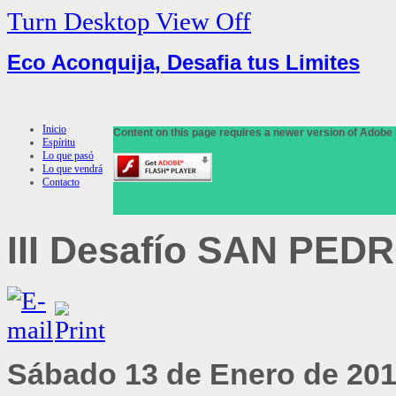
Turn Desktop View Off
Eco Aconquija, Desafia tus Limites
Inicio
Content on this page requires a newer version of Adobe 
Espíritu
Lo que pasó
Lo que vendrá
Contacto
III
Desafío SAN PEDRO
Sábado 13 de Enero de 201