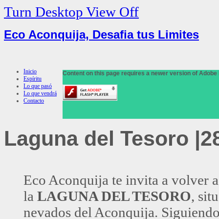
Turn Desktop View Off
Eco Aconquija, Desafia tus Limites
Inicio
Content on this page requires a newer version of Adobe 
Espíritu
Lo que pasó
Lo que vendrá
Contacto
Laguna
del Tesoro |2
Eco Aconquija te invita a volver 
la
LAGUNA DEL TESORO
, si
nevados del Aconquija. Siguiendo